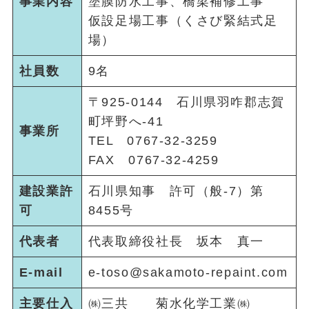
事業内容
塗膜防水工事、橋梁補修工事
仮設足場工事（くさび緊結式足
場）
社員数
9名
〒925-0144 石川県羽咋郡志賀
町坪野へ-41
事業所
TEL 0767-32-3259
FAX 0767-32-4259
建設業許
石川県知事 許可（般‐7）第
可
8455号
代表者
代表取締役社長 坂本 真一
E-mail
e-toso@sakamoto-repaint.com
主要仕入
㈱三共 菊水化学工業㈱