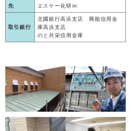
先
エスケー化研㈱
北國銀行高浜支店 興能信用金
取引銀行
庫高浜支店
のと共栄信用金庫